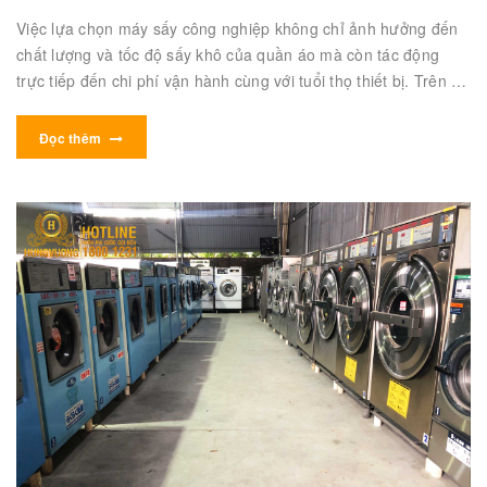
Việc lựa chọn máy sấy công nghiệp không chỉ ảnh hưởng đến
chất lượng và tốc độ sấy khô của quần áo mà còn tác động
trực tiếp đến chi phí vận hành cùng với tuổi thọ thiết bị. Trên thị
trường hiện nay có rất nhiều dòng máy sấy với các tính năng
và mức giá khác nhau, việc xác định đúng tiêu chí sẽ giúp bạn
Đọc thêm
đưa ra quyết định thông minh và hiệu quả. Bạn đang phân vân
không biết lựa chọn như thế nào?