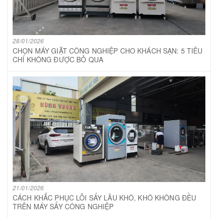
28/01/2026
CHỌN MÁY GIẶT CÔNG NGHIỆP CHO KHÁCH SẠN: 5 TIÊU
CHÍ KHÔNG ĐƯỢC BỎ QUA
21/01/2026
CÁCH KHẮC PHỤC LỖI SẤY LÂU KHÔ, KHÔ KHÔNG ĐỀU
TRÊN MÁY SẤY CÔNG NGHIỆP