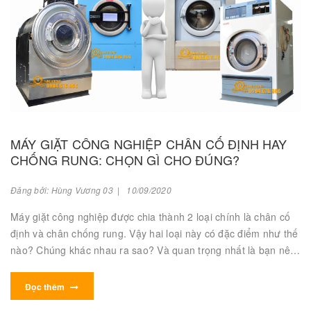
MÁY GIẶT CÔNG NGHIỆP CHÂN CỐ ĐỊNH HAY
CHỐNG RUNG: CHỌN GÌ CHO ĐÚNG?
Đăng bởi: Hùng Vương 03 | 10/09/2020
Máy giặt công nghiệp được chia thành 2 loại chính là chân cố
định và chân chống rung. Vậy hai loại này có đặc điểm như thế
nào? Chúng khác nhau ra sao? Và quan trọng nhất là bạn nên
chọn mua máy chân cố định hay chân chống rung? Hùng
Vương sẽ bật mí điều đó cho bạn ngay trong bài viết này.
Đọc thêm