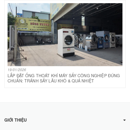
19/01/2026
LẮP ĐẶT ỐNG THOÁT KHÍ MÁY SẤY CÔNG NGHIỆP ĐÚNG
CHUẨN: TRÁNH SẤY LÂU KHÔ & QUÁ NHIỆT
GIỚI THIỆU