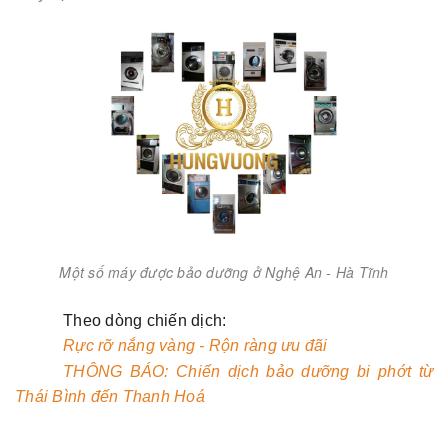
Một số máy được bảo dưỡng ở Nghệ An - Hà Tĩnh
Theo d
òng
chiế
n d
ị
ch:
Rực
rỡ
nắng
vàng
-
Rộn
ràng
ưu
đãi
THÔNG BÁO: Chiến dịch bảo dưỡng bi phớt từ
Thái Bình đến Thanh Hoá