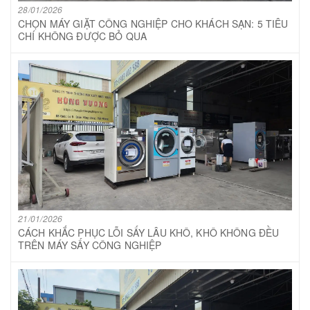
28/01/2026
CHỌN MÁY GIẶT CÔNG NGHIỆP CHO KHÁCH SẠN: 5 TIÊU
CHÍ KHÔNG ĐƯỢC BỎ QUA
21/01/2026
CÁCH KHẮC PHỤC LỖI SẤY LÂU KHÔ, KHÔ KHÔNG ĐỀU
TRÊN MÁY SẤY CÔNG NGHIỆP