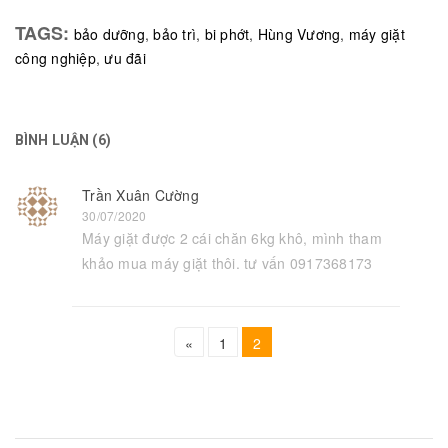
TAGS:
bảo dưỡng
,
bảo trì
,
bi phớt
,
Hùng Vương
,
máy giặt
công nghiệp
,
ưu đãi
BÌNH LUẬN (6)
Trần Xuân Cường
30/07/2020
Máy giặt được 2 cái chăn 6kg khô, mình tham
khảo mua máy giặt thôi. tư vấn 0917368173
«
1
2