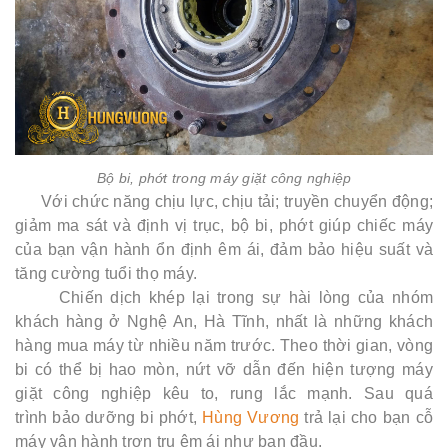
Bộ bi, phớt trong máy giặt công nghiệp
Với chức năng chịu lực, chịu tải; truyền chuyển động;
giảm ma sát và định vị trục, bộ bi, phớt giúp chiếc máy
của bạn vận hành ổn định êm ái, đảm bảo hiệu suất và
tăng cường tuổi thọ máy.
Chiến dịch khép lại trong sự hài lòng của nhóm
khách hàng ở Nghệ An, Hà Tĩnh, nhất là những khách
hàng mua máy từ nhiều năm trước. Theo thời gian, vòng
bi có thể bị hao mòn, nứt vỡ dẫn đến hiện tượng máy
giặt công nghiệp kêu to, rung lắc mạnh. Sau quá
trình bảo dưỡng bi phớt,
Hùng Vương
trả lại cho bạn cỗ
máy vận hành trơn tru êm ái như ban đầu.