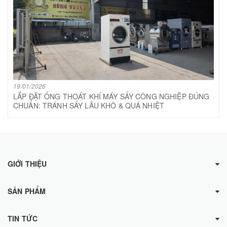
19/01/2026
LẮP ĐẶT ỐNG THOÁT KHÍ MÁY SẤY CÔNG NGHIỆP ĐÚNG
CHUẨN: TRÁNH SẤY LÂU KHÔ & QUÁ NHIỆT
GIỚI THIỆU
SẢN PHẨM
TIN TỨC