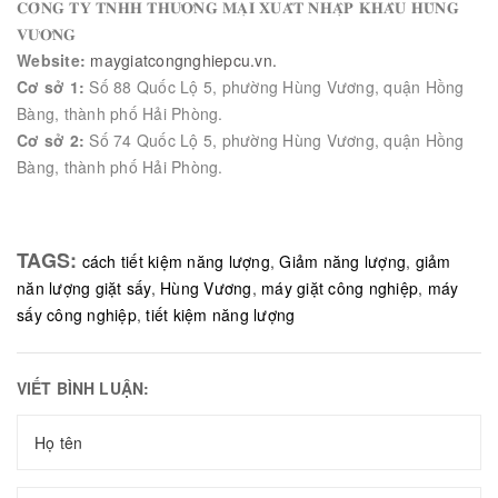
𝐂𝐎̂𝐍𝐆 𝐓𝐘 𝐓𝐍𝐇𝐇 𝐓𝐇𝐔̛𝐎̛𝐍𝐆 𝐌𝐀̣𝐈 𝐗𝐔𝐀̂́𝐓 𝐍𝐇𝐀̣̂𝐏 𝐊𝐇𝐀̂̉𝐔 𝐇𝐔̀𝐍𝐆
𝐕𝐔̛𝐎̛𝐍𝐆
Website:
maygiatcongnghiepcu.vn.
Cơ sở 1:
Số 88 Quốc Lộ 5, phường Hùng Vương, quận Hồng
Bàng, thành phố Hải Phòng.
Cơ sở 2:
Số 74 Quốc Lộ 5, phường Hùng Vương, quận Hồng
Bàng, thành phố Hải Phòng.
TAGS:
cách tiết kiệm năng lượng
,
Giảm năng lượng
,
giảm
năn lượng giặt sấy
,
Hùng Vương
,
máy giặt công nghiệp
,
máy
sấy công nghiệp
,
tiết kiệm năng lượng
VIẾT BÌNH LUẬN: