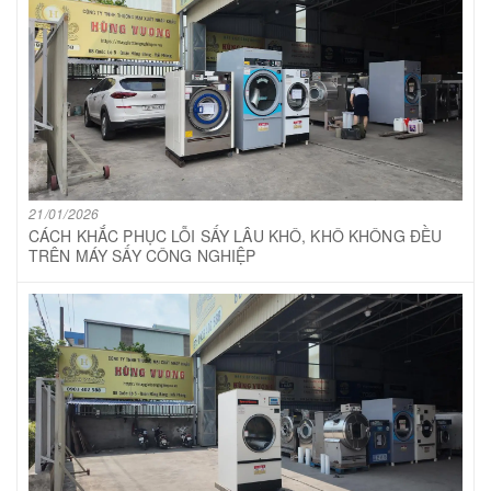
21/01/2026
CÁCH KHẮC PHỤC LỖI SẤY LÂU KHÔ, KHÔ KHÔNG ĐỀU
TRÊN MÁY SẤY CÔNG NGHIỆP