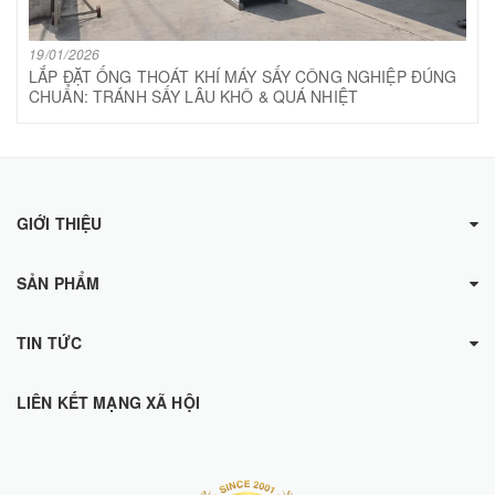
19/01/2026
LẮP ĐẶT ỐNG THOÁT KHÍ MÁY SẤY CÔNG NGHIỆP ĐÚNG
CHUẨN: TRÁNH SẤY LÂU KHÔ & QUÁ NHIỆT
GIỚI THIỆU
SẢN PHẨM
TIN TỨC
LIÊN KẾT MẠNG XÃ HỘI