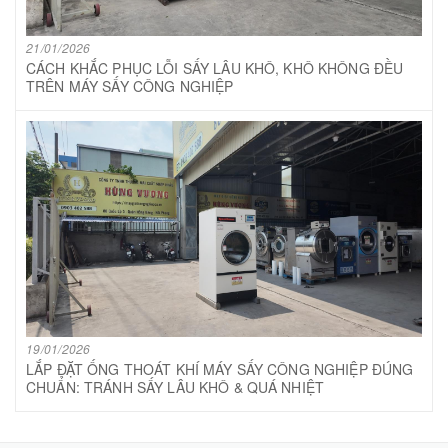
21/01/2026
CÁCH KHẮC PHỤC LỖI SẤY LÂU KHÔ, KHÔ KHÔNG ĐỀU
TRÊN MÁY SẤY CÔNG NGHIỆP
19/01/2026
LẮP ĐẶT ỐNG THOÁT KHÍ MÁY SẤY CÔNG NGHIỆP ĐÚNG
CHUẨN: TRÁNH SẤY LÂU KHÔ & QUÁ NHIỆT