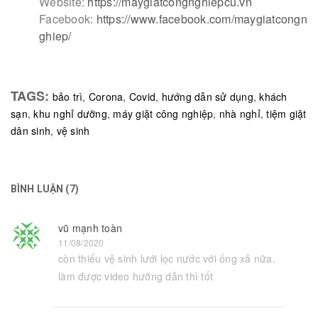
Website:
https://maygiatcongnghiepcu.vn
Facebook:
https://www.facebook.com/maygiatcongn
ghiep/
TAGS:
bảo trì
,
Corona
,
Covid
,
hướng dẫn sử dụng
,
khách
sạn
,
khu nghỉ dưỡng
,
máy giặt công nghiệp
,
nhà nghỉ
,
tiệm giặt
dân sinh
,
vệ sinh
BÌNH LUẬN (7)
vũ mạnh toàn
11/08/2020
còn thiếu vệ sinh lưới lọc nước với ống xả nữa.
làm được video hưỡng dẫn thì tốt