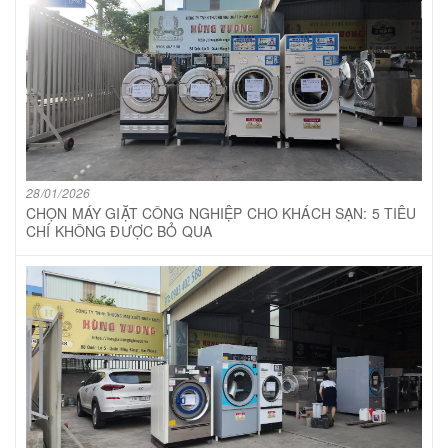
28/01/2026
CHỌN MÁY GIẶT CÔNG NGHIỆP CHO KHÁCH SẠN: 5 TIÊU
CHÍ KHÔNG ĐƯỢC BỎ QUA