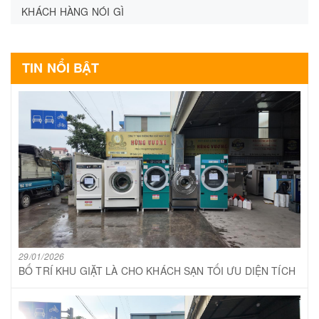
KHÁCH HÀNG NÓI GÌ
TIN NỔI BẬT
29/01/2026
BỐ TRÍ KHU GIẶT LÀ CHO KHÁCH SẠN TỐI ƯU DIỆN TÍCH