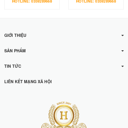
HOTLINE: 0359289668
HOTLINE: 0359289668
GIỚI THIỆU
SẢN PHẨM
TIN TỨC
LIÊN KẾT MẠNG XÃ HỘI