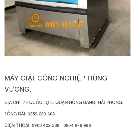
MÁY GIẶT CÔNG NGHIỆP HÙNG
VƯƠNG.
ĐỊA CHỈ: 74 QUỐC LỘ 5, QUẬN HỒNG BÀNG, HẢI PHÒNG.
TỔNG ĐÀI: 0359 289 668
ĐIỆN THOẠI: 0903 402 588 - 0904 676 966