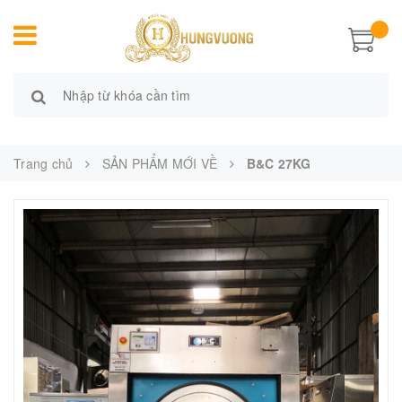
Trang chủ
SẢN PHẨM MỚI VỀ
B&C 27KG