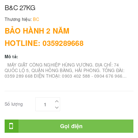
B&C 27KG
Thương hiệu:
BC
BẢO HÀNH 2 NĂM
HOTLINE: 0359289668
Mô tả:
MÁY GIẶT CÔNG NGHIỆP HÙNG VƯƠNG. ĐỊA CHỈ: 74
QUỐC LỘ 5, QUẬN HỒNG BÀNG, HẢI PHÒNG. TỔNG ĐÀI:
0359 289 668 ĐIỆN THOẠI: 0903 402 588 - 0904 676 966
FACEBOOK: FACEBOOK/MAYGIATCONGNGHIEP
Số lượng
Gọi điện