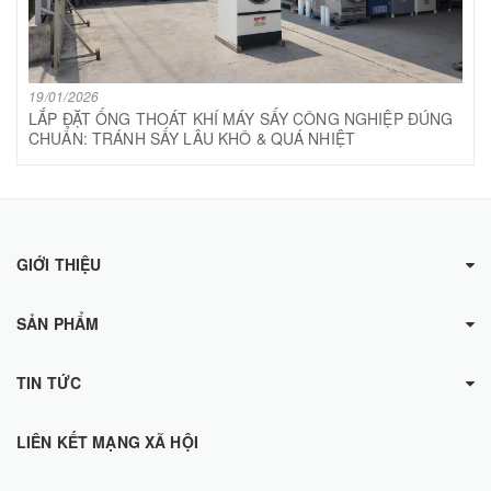
19/01/2026
LẮP ĐẶT ỐNG THOÁT KHÍ MÁY SẤY CÔNG NGHIỆP ĐÚNG
CHUẨN: TRÁNH SẤY LÂU KHÔ & QUÁ NHIỆT
GIỚI THIỆU
SẢN PHẨM
TIN TỨC
LIÊN KẾT MẠNG XÃ HỘI