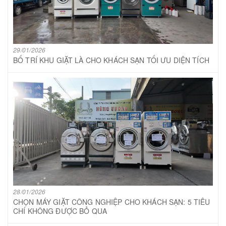
29/01/2026
BỐ TRÍ KHU GIẶT LÀ CHO KHÁCH SẠN TỐI ƯU DIỆN TÍCH
28/01/2026
CHỌN MÁY GIẶT CÔNG NGHIỆP CHO KHÁCH SẠN: 5 TIÊU
CHÍ KHÔNG ĐƯỢC BỎ QUA