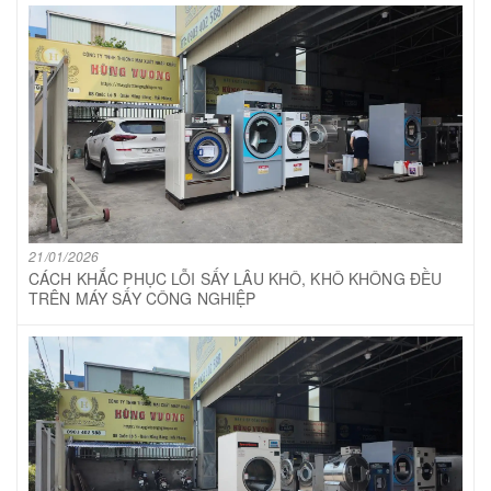
21/01/2026
CÁCH KHẮC PHỤC LỖI SẤY LÂU KHÔ, KHÔ KHÔNG ĐỀU
TRÊN MÁY SẤY CÔNG NGHIỆP