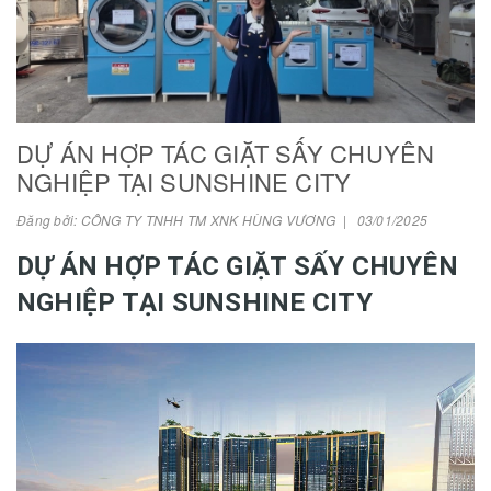
DỰ ÁN HỢP TÁC GIẶT SẤY CHUYÊN
NGHIỆP TẠI SUNSHINE CITY
Đăng bởi: CÔNG TY TNHH TM XNK HÙNG VƯƠNG | 03/01/2025
DỰ ÁN HỢP TÁC GIẶT SẤY CHUYÊN
NGHIỆP TẠI SUNSHINE CITY