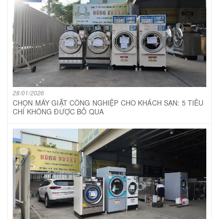
28/01/2026
CHỌN MÁY GIẶT CÔNG NGHIỆP CHO KHÁCH SẠN: 5 TIÊU
CHÍ KHÔNG ĐƯỢC BỎ QUA