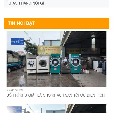
KHÁCH HÀNG NÓI GÌ
TIN NỔI BẬT
29/01/2026
BỐ TRÍ KHU GIẶT LÀ CHO KHÁCH SẠN TỐI ƯU DIỆN TÍCH