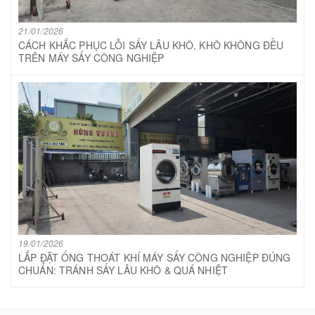
21/01/2026
CÁCH KHẮC PHỤC LỖI SẤY LÂU KHÔ, KHÔ KHÔNG ĐỀU
TRÊN MÁY SẤY CÔNG NGHIỆP
19/01/2026
LẮP ĐẶT ỐNG THOÁT KHÍ MÁY SẤY CÔNG NGHIỆP ĐÚNG
CHUẨN: TRÁNH SẤY LÂU KHÔ & QUÁ NHIỆT