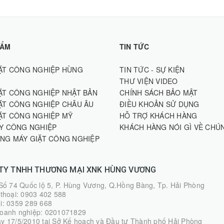
HẨM
TIN TỨC
ẶT CÔNG NGHIỆP HÙNG
TIN TỨC - SỰ KIỆN
THƯ VIỆN VIDEO
ẶT CÔNG NGHIỆP NHẬT BẢN
CHÍNH SÁCH BẢO MẬT
ẶT CÔNG NGHIỆP CHÂU ÂU
ĐIỀU KHOẢN SỬ DỤNG
ẶT CÔNG NGHIỆP MỸ
HỖ TRỢ KHÁCH HÀNG
Y CÔNG NGHIỆP
KHÁCH HÀNG NÓI GÌ VỀ CHÚ
NG MÁY GIẶT CÔNG NGHIỆP
Y TNHH THƯƠNG MẠI XNK HÙNG VƯƠNG
 Số 74 Quốc lộ 5, P. Hùng Vương, Q.Hồng Bàng, Tp. Hải Phòng
 thoại: 0903 402 588
i: 0359 289 668
oanh nghiệp: 0201071829
y 17/5/2010 tại Sở Kế hoạch và Đầu tư Thành phố Hải Phòng