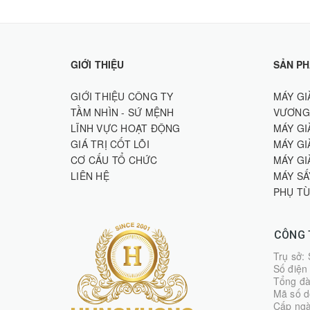
GIỚI THIỆU
SẢN P
GIỚI THIỆU CÔNG TY
MÁY GI
TẦM NHÌN - SỨ MỆNH
VƯƠNG
LĨNH VỰC HOẠT ĐỘNG
MÁY GI
GIÁ TRỊ CỐT LÕI
MÁY GI
CƠ CẤU TỔ CHỨC
MÁY GI
LIÊN HỆ
MÁY SẤ
PHỤ TÙ
CÔNG T
Trụ sở:
Số điện
Tổng đà
Mã số d
Cấp ngà