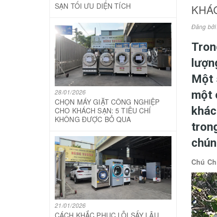
SẠN TỐI ƯU DIỆN TÍCH
KHÁC
Đăng bở
Tron
lượn
Một 
28/01/2026
một 
CHỌN MÁY GIẶT CÔNG NGHIỆP
khác
CHO KHÁCH SẠN: 5 TIÊU CHÍ
KHÔNG ĐƯỢC BỎ QUA
tron
chún
Chú Chi
21/01/2026
CÁCH KHẮC PHỤC LỖI SẤY LÂU