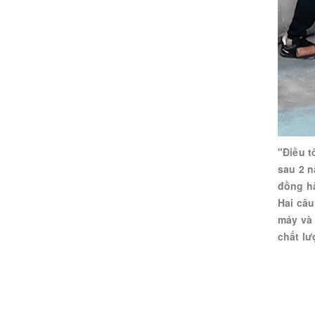
"Điều t
sau 2 n
đồng h
Hai câu
máy và 
chất lư