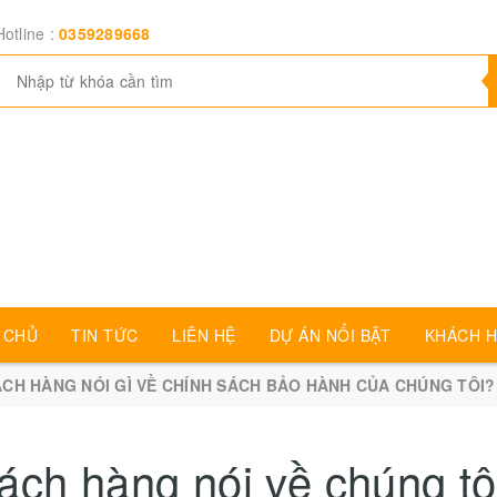
Hotline :
0359289668
 CHỦ
TIN TỨC
LIÊN HỆ
DỰ ÁN NỔI BẬT
KHÁCH H
CH HÀNG NÓI GÌ VỀ CHÍNH SÁCH BẢO HÀNH CỦA CHÚNG TÔI?
ách hàng nói về chúng tô