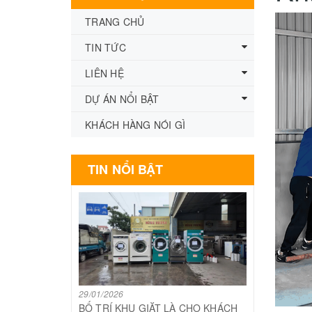
TRANG CHỦ
TIN TỨC
LIÊN HỆ
DỰ ÁN NỔI BẬT
KHÁCH HÀNG NÓI GÌ
TIN NỔI BẬT
29/01/2026
BỐ TRÍ KHU GIẶT LÀ CHO KHÁCH