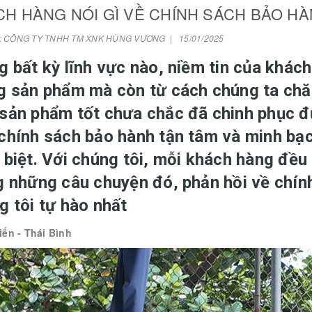
H HÀNG NÓI GÌ VỀ CHÍNH SÁCH BẢO HÀ
i: CÔNG TY TNHH TM XNK HÙNG VƯƠNG | 15/01/2025
g bất kỳ lĩnh vực nào, niềm tin của khác
g sản phẩm mà còn từ cách chúng ta chă
sản phẩm tốt chưa chắc đã chinh phục đ
chính sách bảo hành tận tâm và minh bạc
 biệt. Với chúng tôi, mỗi khách hàng đều
g những câu chuyện đó, phản hồi về chính
g tôi tự hào nhất
ến - Thái Bình