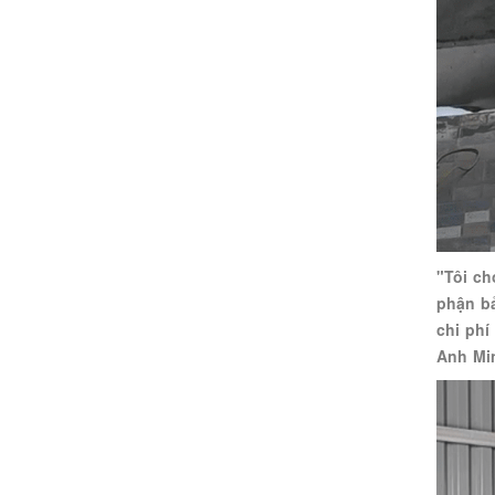
"Tôi ch
phận bả
chi phí
Anh Mi