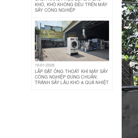
KHÔ, KHÔ KHÔNG ĐỀU TRÊN MÁY
SẤY CÔNG NGHIỆP
19/01/2026
LẮP ĐẶT ỐNG THOÁT KHÍ MÁY SẤY
CÔNG NGHIỆP ĐÚNG CHUẨN:
TRÁNH SẤY LÂU KHÔ & QUÁ NHIỆT