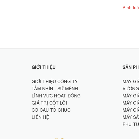
Bình luậ
GIỚI THIỆU
SẢN P
GIỚI THIỆU CÔNG TY
MÁY GI
TẦM NHÌN - SỨ MỆNH
VƯƠNG
LĨNH VỰC HOẠT ĐỘNG
MÁY GI
GIÁ TRỊ CỐT LÕI
MÁY GI
CƠ CẤU TỔ CHỨC
MÁY GI
LIÊN HỆ
MÁY SẤ
PHỤ TÙ