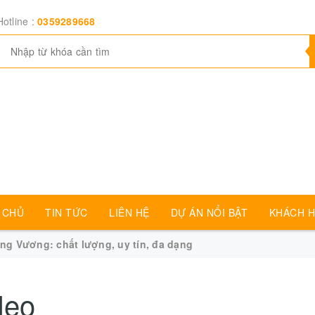
Hotline :
0359289668
 CHỦ
TIN TỨC
LIÊN HỆ
DỰ ÁN NỔI BẬT
KHÁCH H
ng Vương: chất lượng, uy tín, đa dạng
deo