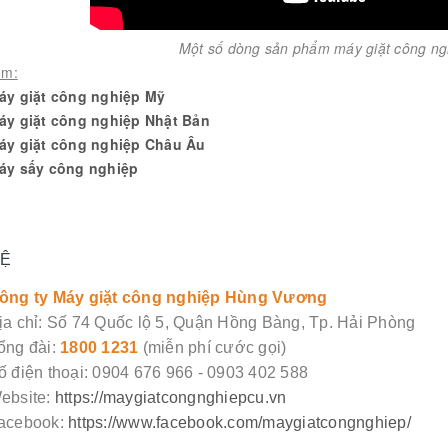
Một số dòng sản phẩm máy giặt công n
êm:
áy giặt công nghiệp Mỹ
áy giặt công nghiệp Nhật Bản
áy giặt công nghiệp Châu Âu
áy sấy công nghiệp
HỆ
ông ty Máy giặt công nghiệp Hùng Vương
ịa chỉ: Số 74 Quốc lộ 5, Quận Hồng Bàng, Tp. Hải Phòng
ổng đài:
1800 1231
(miễn phí cước gọi)
ố điện thoại: 0904 676 966 - 0903 402 588
ebsite:
https://maygiatcongnghiepcu.vn
acebook:
https://www.facebook.com/maygiatcongnghiep/