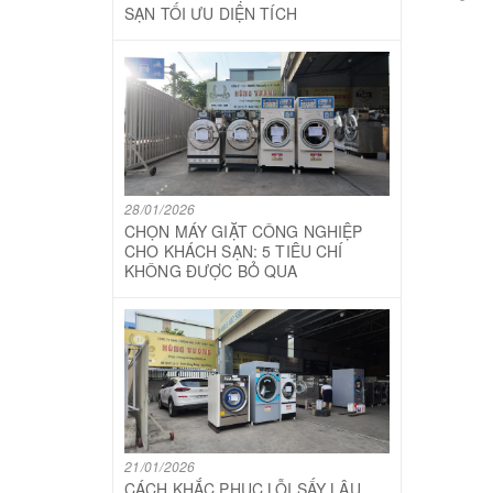
SẠN TỐI ƯU DIỆN TÍCH
28/01/2026
CHỌN MÁY GIẶT CÔNG NGHIỆP
CHO KHÁCH SẠN: 5 TIÊU CHÍ
KHÔNG ĐƯỢC BỎ QUA
21/01/2026
CÁCH KHẮC PHỤC LỖI SẤY LÂU