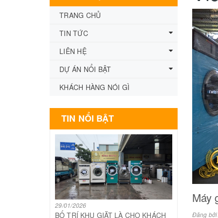
TRANG CHỦ
TIN TỨC
LIÊN HỆ
DỰ ÁN NỔI BẬT
KHÁCH HÀNG NÓI GÌ
TIN NỔI BẬT
Máy g
29/01/2026
BỐ TRÍ KHU GIẶT LÀ CHO KHÁCH
Đăng bởi