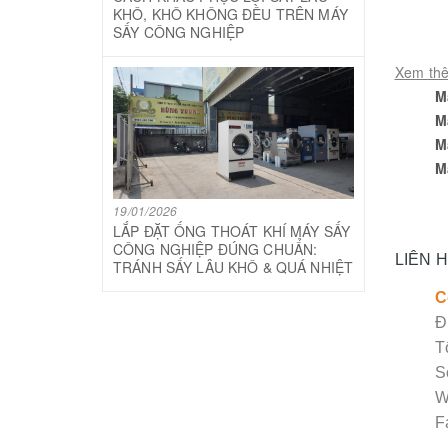
KHÔ, KHÔ KHÔNG ĐỀU TRÊN MÁY
SẤY CÔNG NGHIỆP
Xem th
M
M
M
M
19/01/2026
LẮP ĐẶT ỐNG THOÁT KHÍ MÁY SẤY
CÔNG NGHIỆP ĐÚNG CHUẨN:
LIÊN 
TRÁNH SẤY LÂU KHÔ & QUÁ NHIỆT
C
Đ
T
S
W
F