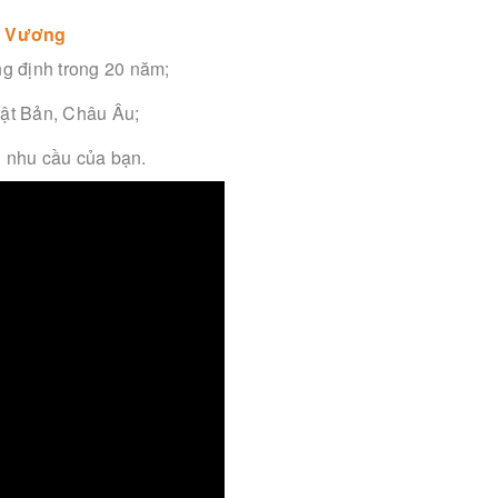
g Vương
g định trong 20 năm;
ật Bản, Châu Âu;
 nhu cầu của bạn.