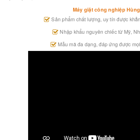
Máy giặt công nghiệp Hùn
Sản phẩm chất lượng, uy tín được khẳn
Nhập khẩu nguyên chiếc từ Mỹ, Nh
Mẫu mã đa dạng, đáp ứng được mọi