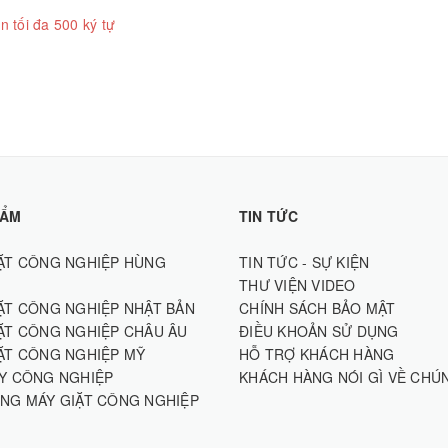
n tối đa 500 ký tự
HẨM
TIN TỨC
ẶT CÔNG NGHIỆP HÙNG
TIN TỨC - SỰ KIỆN
THƯ VIỆN VIDEO
ẶT CÔNG NGHIỆP NHẬT BẢN
CHÍNH SÁCH BẢO MẬT
ẶT CÔNG NGHIỆP CHÂU ÂU
ĐIỀU KHOẢN SỬ DỤNG
ẶT CÔNG NGHIỆP MỸ
HỖ TRỢ KHÁCH HÀNG
Y CÔNG NGHIỆP
KHÁCH HÀNG NÓI GÌ VỀ CHÚ
NG MÁY GIẶT CÔNG NGHIỆP