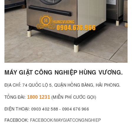
MÁY GIẶT CÔNG NGHIỆP HÙNG VƯƠNG.
ĐỊA CHỈ: 74 QUỐC LỘ 5, QUẬN HỒNG BÀNG, HẢI PHÒNG.
TỔNG ĐÀI:
(MIỄN PHÍ CƯỚC GỌI)
1800 1231
ĐIỆN THOẠI: 0903 402 588 - 0904 676 966
FACEBOOK:
FACEBOOK/MAYGIATCONGNGHIEP