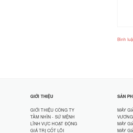
Bình luậ
GIỚI THIỆU
SẢN P
GIỚI THIỆU CÔNG TY
MÁY GI
TẦM NHÌN - SỨ MỆNH
VƯƠNG
LĨNH VỰC HOẠT ĐỘNG
MÁY GI
GIÁ TRỊ CỐT LÕI
MÁY GI