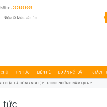
Hotline :
0359289668
 CHỦ
TIN TỨC
LIÊN HỆ
DỰ ÁN NỔI BẬT
KHÁCH H
NH GIẶT LÀ CÔNG NGHIỆP TRONG NHỮNG NĂM QUA ?
 tức