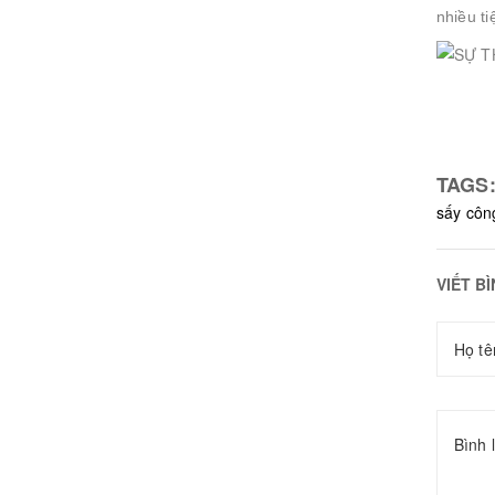
nhiều ti
TAGS
sấy côn
VIẾT B