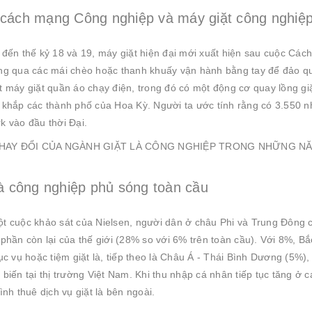
cách mạng Công nghiệp và máy giặt công nghiệ
 đến thế kỷ 18 và 19, máy giặt hiện đại mới xuất hiện sau cuộc Cách
ng qua các mái chèo hoặc thanh khuấy vận hành bằng tay để đảo qu
t máy giặt quần áo chạy điện, trong đó có một động cơ quay lồng giặ
 khắp các thành phố của Hoa Kỳ. Người ta ước tính rằng có 3.550 nh
k vào đầu thời Đại.
là công nghiệp phủ sóng toàn cầu
t cuộc khảo sát của Nielsen, người dân ở châu Phi và Trung Đông 
phần còn lại của thế giới (28% so với 6% trên toàn cầu). Với 8%, Bắc
hục vụ hoặc tiệm giặt là, tiếp theo là Châu Á - Thái Bình Dương (5%
biến tại thị trường Việt Nam. Khi thu nhập cá nhân tiếp tục tăng ở c
ình thuê dịch vụ giặt là bên ngoài.