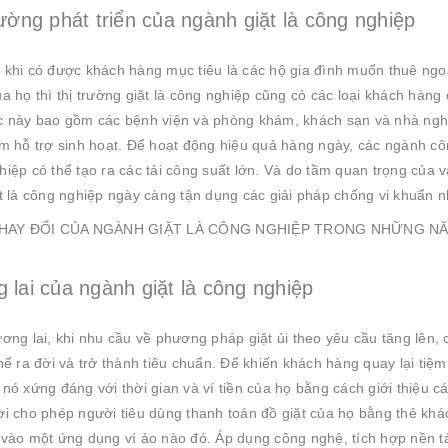
rường phát triển của ngành giặt là công nghiệp
 khi có được khách hàng mục tiêu là các hộ gia đình muốn thuê ngoài
a họ thì thị trường giặt là công nghiệp cũng có các loại khách hàng
c này bao gồm các bệnh viện và phòng khám, khách sạn và nhà ngh
âm hỗ trợ sinh hoạt. Để hoạt động hiệu quả hàng ngày, các ngành c
hiệp có thể tạo ra các tải công suất lớn. Và do tầm quan trọng của 
ặt là công nghiệp ngày càng tận dụng các giải pháp chống vi khuẩn n
 lai của ngành giặt là công nghiệp
ương lai, khi nhu cầu về phương pháp giặt ủi theo yêu cầu tăng lên
hể ra đời và trở thành tiêu chuẩn. Để khiến khách hàng quay lại tiệ
nó xứng đáng với thời gian và ví tiền của họ bằng cách giới thiệu c
ời cho phép người tiêu dùng thanh toán đồ giặt của họ bằng thẻ khá
 vào một ứng dụng ví ảo nào đó. Áp dụng công nghệ, tích hợp nền tả