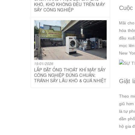
KHÔ, KHÔ KHÔNG ĐỀU TRÊN MÁY
Cuộc 
SẤY CÔNG NGHIỆP
Mãi cho
hóa thô
đầu xuấ
mọc lên
New Yor
19/01/2026
LẮP ĐẶT ỐNG THOÁT KHÍ MÁY SẤY
CÔNG NGHIỆP ĐÚNG CHUẨN:
TRÁNH SẤY LÂU KHÔ & QUÁ NHIỆT
Giặt 
Theo mộ
giũ hơn 
là tự p
dần phổ 
hộ gia đ