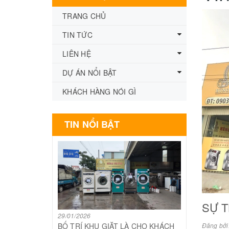
TRANG CHỦ
TIN TỨC
LIÊN HỆ
DỰ ÁN NỔI BẬT
KHÁCH HÀNG NÓI GÌ
TIN NỔI BẬT
SỰ T
29/01/2026
BỐ TRÍ KHU GIẶT LÀ CHO KHÁCH
Đăng bởi