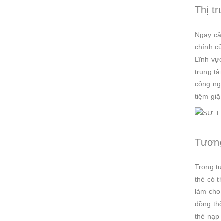
Thị t
Ngay cả
chính củ
Lĩnh vự
trung t
công ng
tiệm gi
Tương
Trong t
thẻ có t
làm cho 
đồng th
thẻ nạp