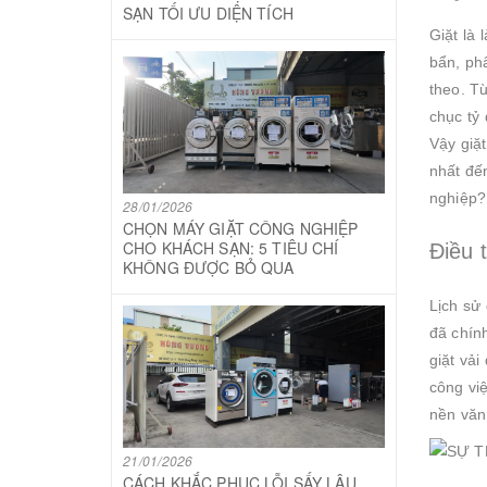
SẠN TỐI ƯU DIỆN TÍCH
Giặt là 
bẩn, phâ
theo. Từ
chục tỷ
Vậy giặ
nhất đến
nghiệp?
28/01/2026
CHỌN MÁY GIẶT CÔNG NGHIỆP
CHO KHÁCH SẠN: 5 TIÊU CHÍ
Điều 
KHÔNG ĐƯỢC BỎ QUA
Lịch sử
đã chín
giặt vải
công việ
nền văn
21/01/2026
CÁCH KHẮC PHỤC LỖI SẤY LÂU