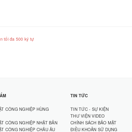
n tối đa 500 ký tự
HẨM
TIN TỨC
ẶT CÔNG NGHIỆP HÙNG
TIN TỨC - SỰ KIỆN
THƯ VIỆN VIDEO
ẶT CÔNG NGHIỆP NHẬT BẢN
CHÍNH SÁCH BẢO MẬT
ẶT CÔNG NGHIỆP CHÂU ÂU
ĐIỀU KHOẢN SỬ DỤNG