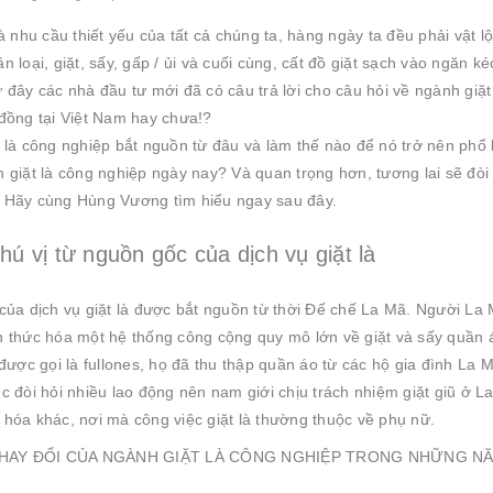
là nhu cầu thiết yếu của tất cả chúng ta, hàng ngày ta đều phải vật l
n loại, giặt, sấy, gấp / ủi và cuối cùng, cất đồ giặt sạch vào ngăn 
 đây các nhà đầu tư mới đã có câu trả lời cho câu hỏi về ngành giặt 
 đồng tại Việt Nam hay chưa!?
t là công nghiệp bắt nguồn từ đâu và làm thế nào để nó trở nên ph
 giặt là công nghiệp ngày nay? Và quan trọng hơn, tương lai sẽ đòi 
 Hãy cùng Hùng Vương tìm hiểu ngay sau đây.
thú vị từ nguồn gốc của dịch vụ giặt là
 của dịch vụ giặt là được bắt nguồn từ thời Đế chế La Mã. Người La 
h thức hóa một hệ thống công cộng quy mô lớn về giặt và sấy quần
 được gọi là fullones, họ đã thu thập quần áo từ các hộ gia đình La Mã
c đòi hỏi nhiều lao động nên nam giới chịu trách nhiệm giặt giũ ở L
 hóa khác, nơi mà công việc giặt là thường thuộc về phụ nữ.