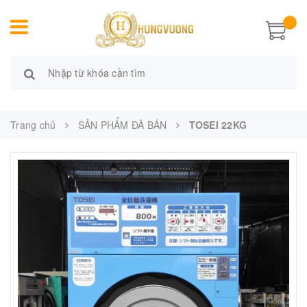
Trang chủ
SẢN PHẨM ĐÃ BÁN
TOSEI 22KG