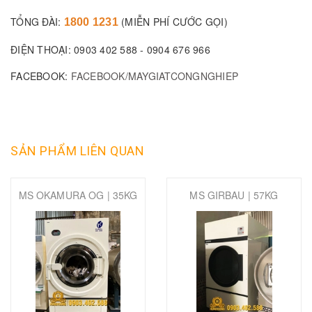
TỔNG ĐÀI:
(MIỄN PHÍ CƯỚC GỌI)
1800 1231
ĐIỆN THOẠI: 0903 402 588 - 0904 676 966
FACEBOOK:
FACEBOOK/MAYGIATCONGNGHIEP
SẢN PHẨM LIÊN QUAN
MS OKAMURA OG | 35KG
MS GIRBAU | 57KG