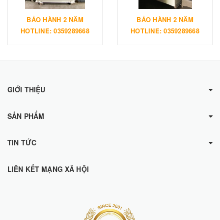
BẢO HÀNH 2 NĂM
BẢO HÀNH 2 NĂM
HOTLINE: 0359289668
HOTLINE: 0359289668
GIỚI THIỆU
SẢN PHẨM
TIN TỨC
LIÊN KẾT MẠNG XÃ HỘI