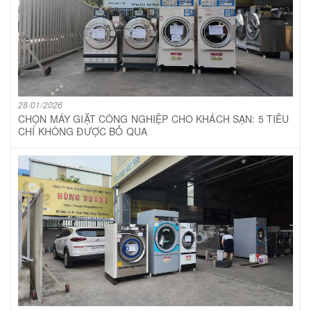
28/01/2026
CHỌN MÁY GIẶT CÔNG NGHIỆP CHO KHÁCH SẠN: 5 TIÊU
CHÍ KHÔNG ĐƯỢC BỎ QUA