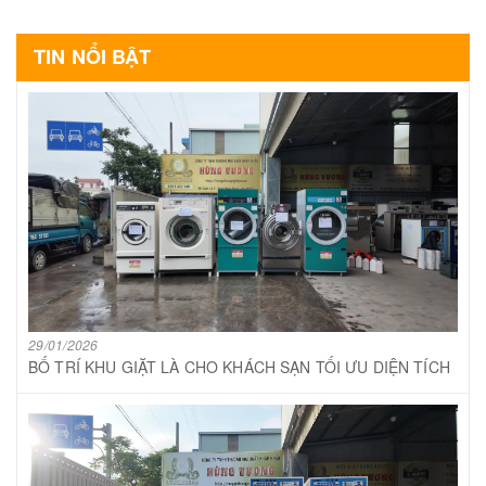
TIN NỔI BẬT
29/01/2026
BỐ TRÍ KHU GIẶT LÀ CHO KHÁCH SẠN TỐI ƯU DIỆN TÍCH