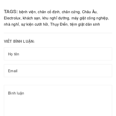
TAGS:
bệnh viện
,
chân cố định
,
chân cứng
,
Châu Âu
,
Electrolux
,
khách sạn
,
khu nghỉ dưỡng
,
máy giặt công nghiệp
,
nhà nghỉ
,
sự kiện cưới hỏi
,
Thụy Điển
,
tiệm giặt dân sinh
VIẾT BÌNH LUẬN: