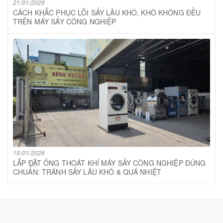
21/01/2026
CÁCH KHẮC PHỤC LỖI SẤY LÂU KHÔ, KHÔ KHÔNG ĐỀU
TRÊN MÁY SẤY CÔNG NGHIỆP
19/01/2026
LẮP ĐẶT ỐNG THOÁT KHÍ MÁY SẤY CÔNG NGHIỆP ĐÚNG
CHUẨN: TRÁNH SẤY LÂU KHÔ & QUÁ NHIỆT