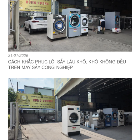
21/01/2026
CÁCH KHẮC PHỤC LỖI SẤY LÂU KHÔ, KHÔ KHÔNG ĐỀU
TRÊN MÁY SẤY CÔNG NGHIỆP