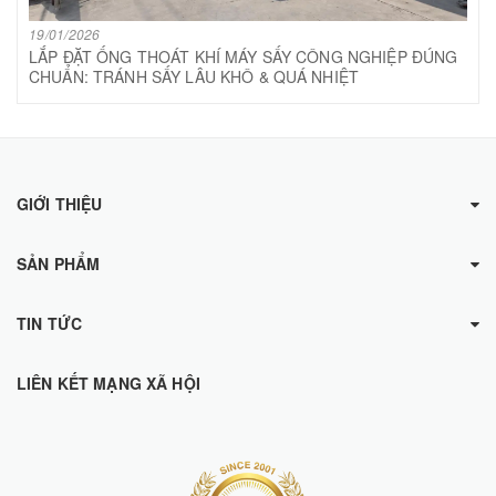
19/01/2026
LẮP ĐẶT ỐNG THOÁT KHÍ MÁY SẤY CÔNG NGHIỆP ĐÚNG
CHUẨN: TRÁNH SẤY LÂU KHÔ & QUÁ NHIỆT
GIỚI THIỆU
SẢN PHẨM
TIN TỨC
LIÊN KẾT MẠNG XÃ HỘI